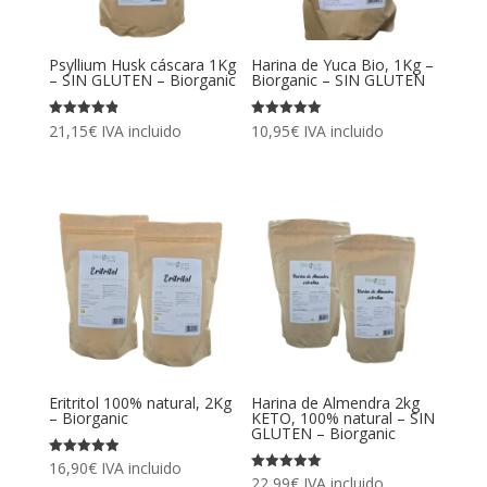
Psyllium Husk cáscara 1Kg
Harina de Yuca Bio, 1Kg –
– SIN GLUTEN – Biorganic
Biorganic – SIN GLUTEN
Valorado
Valorado
21,15
€
IVA incluido
10,95
€
IVA incluido
con
con
4.87
4.97
de 5
de 5
Eritritol 100% natural, 2Kg
Harina de Almendra 2kg
– Biorganic
KETO, 100% natural – SIN
GLUTEN – Biorganic
Valorado
16,90
€
IVA incluido
con
Valorado
22,99
€
IVA incluido