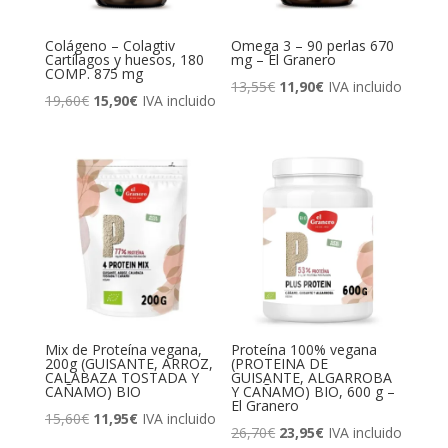
Colágeno – Colagtiv
Omega 3 – 90 perlas 670
Cartílagos y huesos, 180
mg – El Granero
COMP. 875 mg
El
El
13,55
€
11,90
€
IVA incluido
El
El
19,60
€
15,90
€
IVA incluido
precio
precio
precio
precio
original
actual
original
actual
era:
es:
era:
es:
13,55€.
11,90€.
19,60€.
15,90€.
Mix de Proteína vegana,
Proteína 100% vegana
200g (GUISANTE, ARROZ,
(PROTEINA DE
CALABAZA TOSTADA Y
GUISANTE, ALGARROBA
CAÑAMO) BIO
Y CAÑAMO) BIO, 600 g –
El Granero
El
El
15,60
€
11,95
€
IVA incluido
El
El
26,70
€
23,95
€
IVA incluido
precio
precio