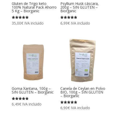
Gluten de Trigo keto
Psyllium Husk cáscara,
100% Natural Pack Ahorro
200g – SIN GLUTEN –
5 Kg – Biorganic
Biorganic
Valorado
Valorado
35,00
€
IVA incluido
6,99
€
IVA incluido
con
con
4.94
4.96
de 5
de 5
Goma Xantana, 100g –
Canela de Ceylan en Polvo
SIN GLUTEN – Biorganic
BIO, 100g – SIN GLUTEN
– Biorganic
Valorado
6,49
€
IVA incluido
con
Valorado
6,90
€
IVA incluido
4.86
con
de 5
4.93
de 5