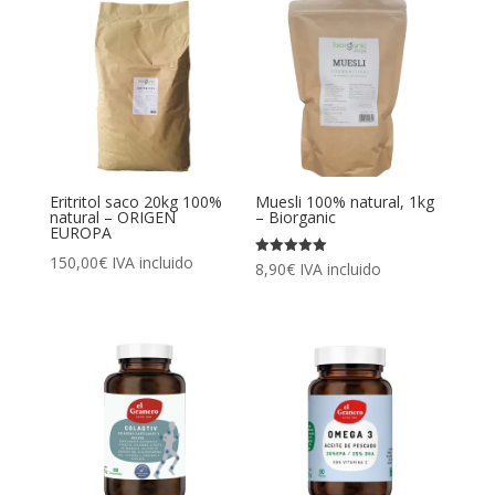
Eritritol saco 20kg 100%
Muesli 100% natural, 1kg
natural – ORIGEN
– Biorganic
EUROPA
150,00
€
IVA incluido
Valorado
8,90
€
IVA incluido
con
5.00
de 5