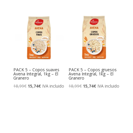
precio
precio
original
actual
original
actual
era:
es:
era:
es:
15,60€.
11,95€.
26,70€.
23,95€.
PACK 5 – Copos suaves
PACK 5 – Copos gruesos
Avena Integral, 1kg – El
Avena Integral, 1kg – El
Granero
Granero
El
El
El
El
18,99
€
15,74
€
IVA incluido
18,99
€
15,74
€
IVA incluido
precio
precio
precio
precio
original
actual
original
actual
era:
es:
era:
es:
18,99€.
15,74€.
18,99€.
15,74€.