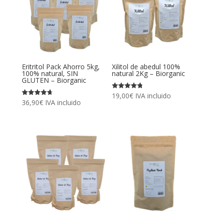
Eritritol Pack Ahorro 5kg,
Xilitol de abedul 100%
100% natural, SIN
natural 2Kg – Biorganic
GLUTEN – Biorganic
Valorado
19,00
€
IVA incluido
con
Valorado
36,90
€
IVA incluido
4.79
con
de 5
4.75
de 5