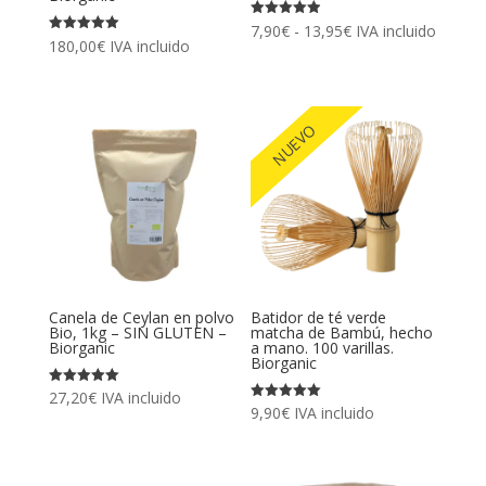
Rango
Valorado
7,90
€
-
13,95
€
IVA incluido
con
Valorado
180,00
€
IVA incluido
4.91
de
con
de 5
5.00
de 5
precios:
desde
NUEVO
7,90€
hasta
13,95€
Canela de Ceylan en polvo
Batidor de té verde
Bio, 1kg – SIN GLUTEN –
matcha de Bambú, hecho
Biorganic
a mano. 100 varillas.
Biorganic
Valorado
27,20
€
IVA incluido
con
Valorado
9,90
€
IVA incluido
5.00
con
de 5
5.00
de 5