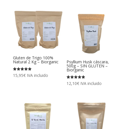
Gluten de Trigo 100%
Natural 2 Kg – Biorganic
Psyllium Husk cáscara,
500g – SIN GLUTEN –
Biorganic
Valorado
15,95
€
IVA incluido
con
5.00
Valorado
12,10
€
IVA incluido
de 5
con
4.96
de 5