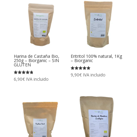
desde
6,99€
hasta
21,15€
Harina de Castaña Bio,
Eritritol 100% natural, 1Kg
250g – Biorganic – SIN
– Biorganic
GLUTEN
Valorado
9,90
€
IVA incluido
con
Valorado
6,90
€
IVA incluido
4.90
con
de 5
4.80
de 5