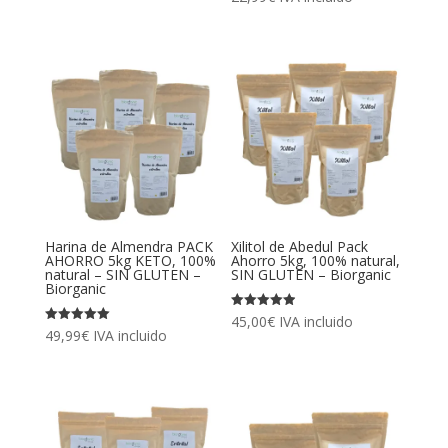
4.97
con
de 5
5.00
de 5
Harina de Almendra PACK
Xilitol de Abedul Pack
AHORRO 5kg KETO, 100%
Ahorro 5kg, 100% natural,
natural – SIN GLUTEN –
SIN GLUTEN – Biorganic
Biorganic
Valorado
45,00
€
IVA incluido
con
Valorado
49,99
€
IVA incluido
4.90
con
de 5
5.00
de 5