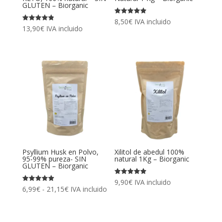
GLUTEN – Biorganic
Valorado
8,50
€
IVA incluido
con
Valorado
13,90
€
IVA incluido
4.94
con
de 5
4.88
de 5
Psyllium Husk en Polvo,
Xilitol de abedul 100%
95-99% pureza- SIN
natural 1Kg – Biorganic
GLUTEN – Biorganic
Valorado
9,90
€
IVA incluido
con
Rango
Valorado
6,99
€
-
21,15
€
IVA incluido
4.93
con
de 5
4.93
de
de 5
precios: