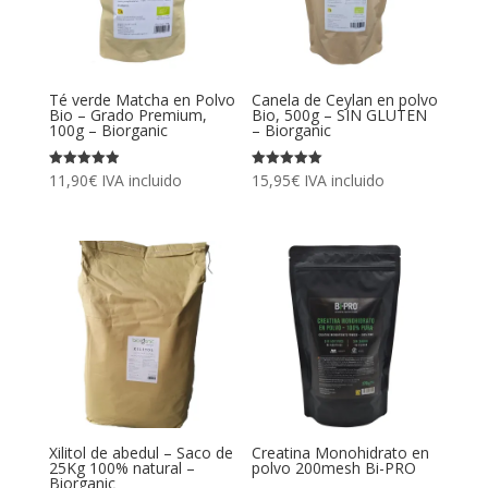
Té verde Matcha en Polvo
Canela de Ceylan en polvo
Bio – Grado Premium,
Bio, 500g – SIN GLUTEN
100g – Biorganic
– Biorganic
Valorado
Valorado
11,90
€
IVA incluido
15,95
€
IVA incluido
con
con
4.93
5.00
de 5
de 5
Xilitol de abedul – Saco de
Creatina Monohidrato en
25Kg 100% natural –
polvo 200mesh Bi-PRO
Biorganic