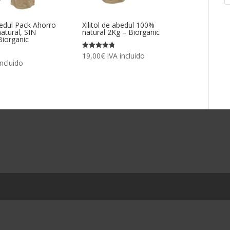
p
Abedul Pack Ahorro
Xilitol de abedul 100%
atural, SIN
natural 2Kg – Biorganic
iorganic
19,00
€
IVA incluido
Valorado
con
incluido
4.79
de 5