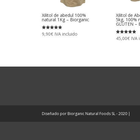
Xilitol de abedul 100%
Xilitol de 
natural 1Kg – Biorganic
5kg, 100% n
GLUTEN – B
9,90
€
IVA incluido
Valorado
con
45,00
€
IVA 
Valorado
4.93
con
de 5
4.90
de 5
Diseñado por Biorganic Natural Foods SL - 2020 |