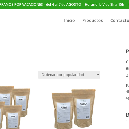
ERRAMOS POR VACACIONES - del 4 al 7 de AGOSTO | Horario: L-V de 8h a 15h
Búsqueda
de
productos
Inicio
Productos
Contact
P
C
G
2
P
1
1
B
B
d