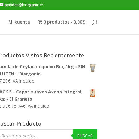
pedidos@biorganic.es
BUSCAR
o
Mi cuenta
0 productos
0,00€
roductos Vistos Recientemente
anela de Ceylan en polvo Bio, 1kg - SIN
LUTEN – Biorganic
7,20
€
IVA incluido
ACK 5 - Copos suaves Avena Integral,
kg - El Granero
El
El
8,99
€
15,74
€
IVA incluido
precio
precio
original
actual
uscar Producto
era:
es:
úsqueda
18,99€.
15,74€.
e
BUSCAR