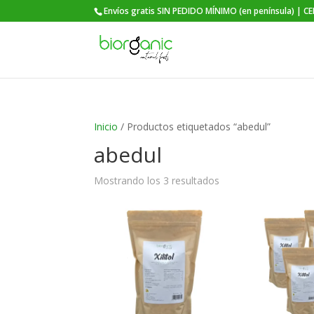
Envíos gratis SIN PEDIDO MÍNIMO (en península) | C
Inicio
/ Productos etiquetados “abedul”
abedul
Ordenado
Mostrando los 3 resultados
por
popularidad