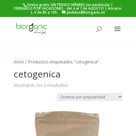
Envíos gratis SIN PEDIDO MÍNIMO (en península) |
CERRAMOS POR VACACIONES - del 4 al 7 de AGOSTO | Horario:
L-V de 8h a 15h
pedidos@biorganic.es
Búsqueda
de
BUSCAR
productos
Inicio
/ Productos etiquetados “cetogenica”
cetogenica
Ordenado
Mostrando los 2 resultados
por
popularidad