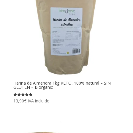
Harina de Almendra 1kg KETO, 100% natural – SIN
GLUTEN – Biorganic
13,90
€
IVA incluido
Valorado
con
4.88
de 5