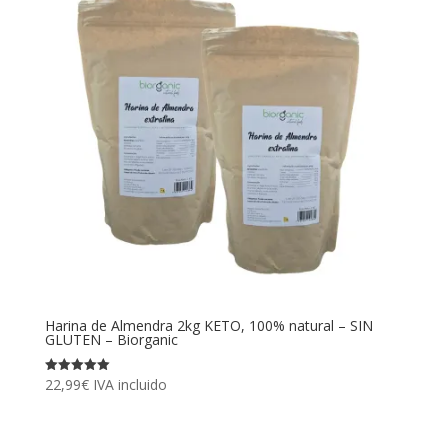
Harina de Almendra 2kg KETO, 100% natural – SIN
GLUTEN – Biorganic
22,99
€
IVA incluido
Valorado
con
5.00
de 5