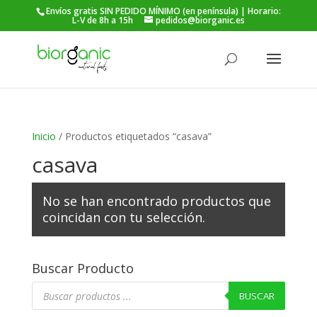
Envíos gratis SIN PEDIDO MÍNIMO (en península) | Horario:
L-V de 8h a 15h
pedidos@biorganic.es
Búsqueda
de
BUSCAR
productos
Inicio
/ Productos etiquetados “casava”
casava
No se han encontrado productos que
coincidan con tu selección.
Buscar Producto
Búsqueda
de
BUSCAR
productos